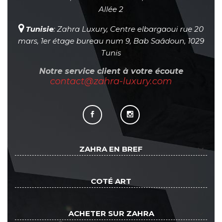
Allée 2
Tunisie
: Zahra Luxury, Centre elbargaoui rue 20
mars, 1er étage bureau num 9, Bab Saâdoun, 1029
Tunis
Notre service client à votre écoute
contact@zahra-luxury.com
keyboard_arrow_down
ZAHRA EN BREF
keyboard_arrow_down
COTÉ ART
keyboard_arrow_down
ACHETER SUR ZAHRA