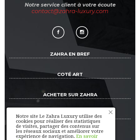
Notre service client à votre écoute
contact@zahra-luxury.com
keyboard_arrow_down
ZAHRA EN BREF
keyboard_arrow_down
COTÉ ART
keyboard_arrow_down
ACHETER SUR ZAHRA
keyboard_arrow_down
ESPACE CLIENT
Notre site Le Zahra Luxury utilise des
cookies pour réaliser des statistiques
de visites, partager des contenus sur
les réseaux sociaux et améliorer votre
expérience de navigation.
En savoir