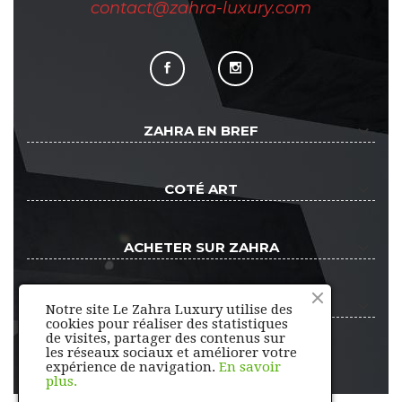
contact@zahra-luxury.com
keyboard_arrow_down
ZAHRA EN BREF
keyboard_arrow_down
COTÉ ART
keyboard_arrow_down
ACHETER SUR ZAHRA
keyboard_arrow_down
ESPACE CLIENT
Notre site Le Zahra Luxury utilise des
cookies pour réaliser des statistiques
de visites, partager des contenus sur
les réseaux sociaux et améliorer votre
expérience de navigation.
En savoir
plus.