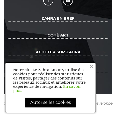
keyboard_arrow_down
ZAHRA EN BREF
keyboard_arrow_down
COTÉ ART
keyboard_arrow_down
ACHETER SUR ZAHRA
keyboard_arrow_down
ESPACE CLIENT
Notre site Le Zahra Luxury utilise des
cookies pour réaliser des statistiques
de visites, partager des contenus sur
les réseaux sociaux et améliorer votre
expérience de navigation.
En savoir
plus.
Autorise les cookies
Copyright ©
Zahra Luxury
. Tous droits réservés. Développé
Par
WebShopDev