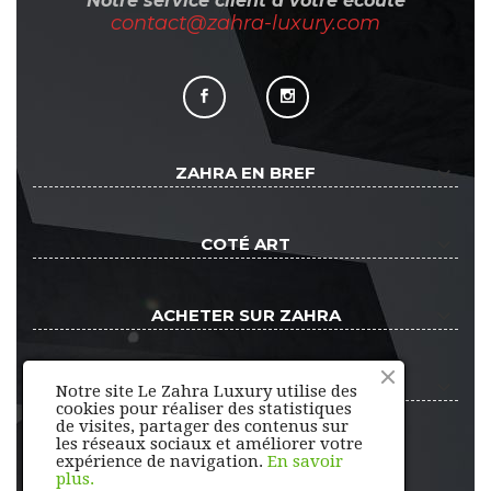
Notre service client à votre écoute
contact@zahra-luxury.com
keyboard_arrow_down
ZAHRA EN BREF
keyboard_arrow_down
COTÉ ART
keyboard_arrow_down
ACHETER SUR ZAHRA
keyboard_arrow_down
ESPACE CLIENT
Notre site Le Zahra Luxury utilise des
cookies pour réaliser des statistiques
de visites, partager des contenus sur
les réseaux sociaux et améliorer votre
expérience de navigation.
En savoir
plus.